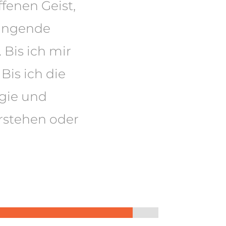
fenen Geist,
angende
 Bis ich mir
Bis ich die
ogie und
erstehen oder