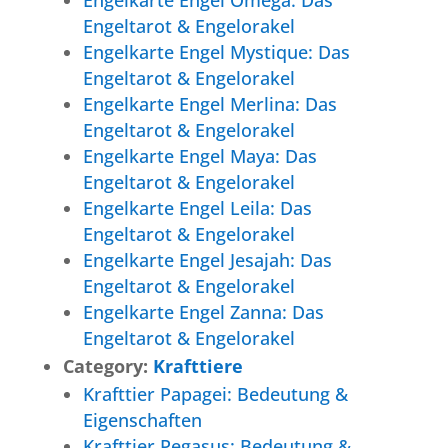
Engelkarte Engel Omega: Das
Engeltarot & Engelorakel
Engelkarte Engel Mystique: Das
Engeltarot & Engelorakel
Engelkarte Engel Merlina: Das
Engeltarot & Engelorakel
Engelkarte Engel Maya: Das
Engeltarot & Engelorakel
Engelkarte Engel Leila: Das
Engeltarot & Engelorakel
Engelkarte Engel Jesajah: Das
Engeltarot & Engelorakel
Engelkarte Engel Zanna: Das
Engeltarot & Engelorakel
Category:
Krafttiere
Krafttier Papagei: Bedeutung &
Eigenschaften
Krafttier Pegasus: Bedeutung &