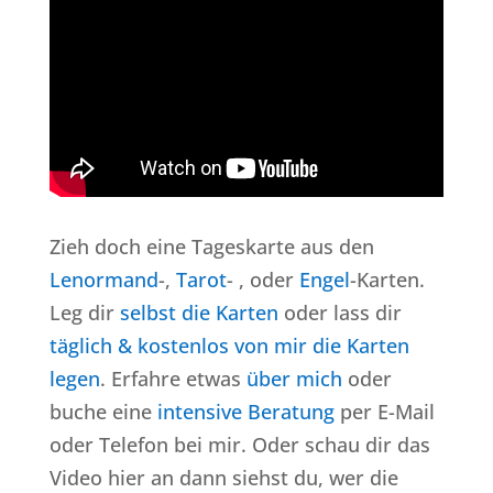
Zieh doch eine Tageskarte aus den
Lenormand
-,
Tarot
- , oder
Engel
-Karten.
Leg dir
selbst die Karten
oder lass dir
täglich & kostenlos von mir die Karten
legen
. Erfahre etwas
über mich
oder
buche eine
intensive Beratung
per E-Mail
oder Telefon bei mir. Oder schau dir das
Video hier an dann siehst du, wer die